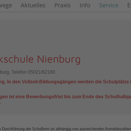
wege
Aktuelles
Praxis
Info
Service
E
kschule Nienburg
nburg, Telefon 05021/62180
ng. In den Vollzeit-Bildungsgängen werden die Schulplätze
gen ist eine Bewerbungsfrist bis zum Ende des Schulhalbj
.
e Durchführung der Schulform ist abhängig von ausreichenden Anmeldezahlen