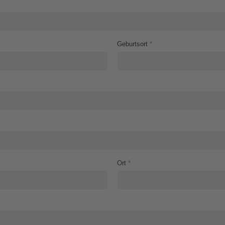
Geburtsort
*
Ort
*